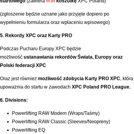
startowego
(zawiera
m.in
koszulkę
XPC Poland)
(zgłoszenie będzie uznane jako przyjęte dopiero po
wypełnieniu formularza oraz wpłaceniu wpisowego)
5. Rekordy XPC oraz Karty PRO
Podczas Pucharu Europy XPC będzie
możliwość
ustanawiania rekordów Świata, Europy oraz
Polski federacji XPC
Oraz jest również
możliwość zdobycia Karty PRO XPC
, która
upoważnia do startu w zawodach
XPC Poland PRO League.
6. Divisions:
Powerlifting RAW Modern (Wraps/Taśmy)
Powerlifting RAW Classic (Sleeves/Neopreny)
Powerlifting EQ