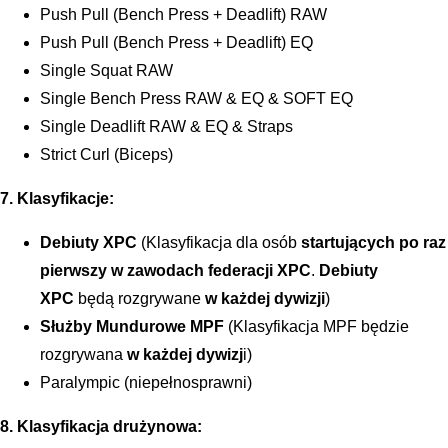
Push Pull (Bench Press + Deadlift) RAW
Push Pull (Bench Press + Deadlift) EQ
Single Squat RAW
Single Bench Press RAW & EQ & SOFT EQ
Single Deadlift RAW & EQ & Straps
Strict Curl (Biceps)
7. Klasyfikacje:
Debiuty XPC
(Klasyfikacja dla osób
startujących po raz
pierwszy w zawodach federacji XPC
.
Debiuty
XPC
będą rozgrywane
w
każdej dywizji
)
Służby Mundurowe MPF
(Klasyfikacja MPF będzie
rozgrywana
w każdej dywizj
i)
Paralympic (niepełnosprawni)
8. Klasyfikacja drużynowa: